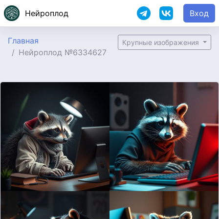
Нейроплод
Вход
Главная
Крупные изображения
Нейроплод №6334627