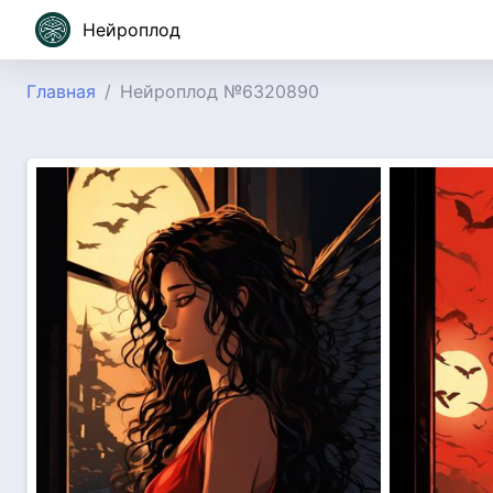
Нейроплод
Главная
Нейроплод №6320890