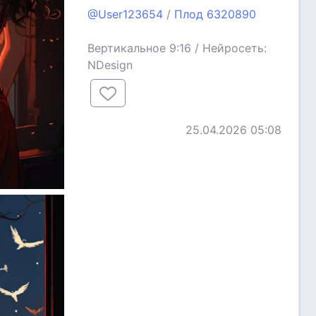
@User123654
/
Плод 6320890
Вертикальное 9:16 / Нейросеть:
NDesign
25.04.2026 05:08