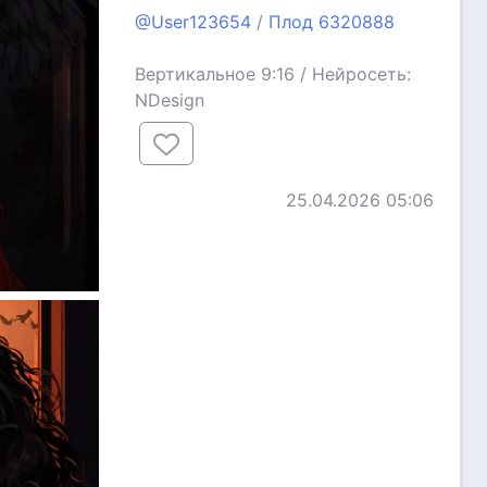
@User123654
/
Плод 6320888
Вертикальное 9:16 / Нейросеть:
NDesign
25.04.2026 05:06