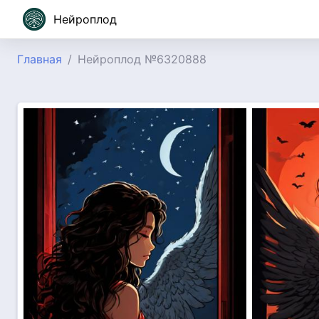
Нейроплод
Главная
Нейроплод №6320888