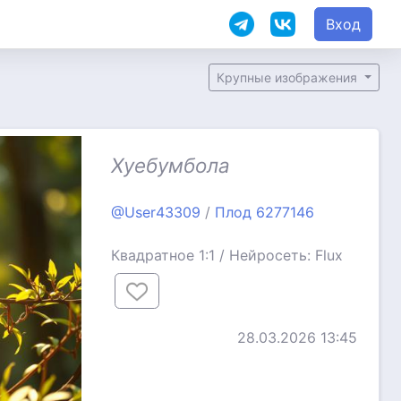
Вход
Крупные изображения
Хуебумбола
@User43309
/
Плод 6277146
Квадратное 1:1 / Нейросеть: Flux
28.03.2026 13:45