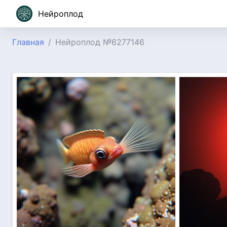
Нейроплод
Главная
Нейроплод №6277146