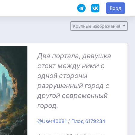
Вход
Крупные изображения
Два портала, девушка
стоит между ними с
одной стороны
разрушенный город с
другой современный
город.
@User40681
/
Плод 6179234