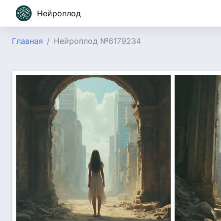
Нейроплод
Главная
Нейроплод №6179234