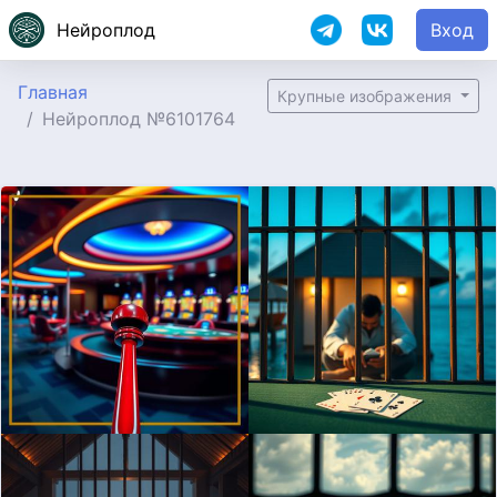
Нейроплод
Вход
Главная
Крупные изображения
Нейроплод №6101764