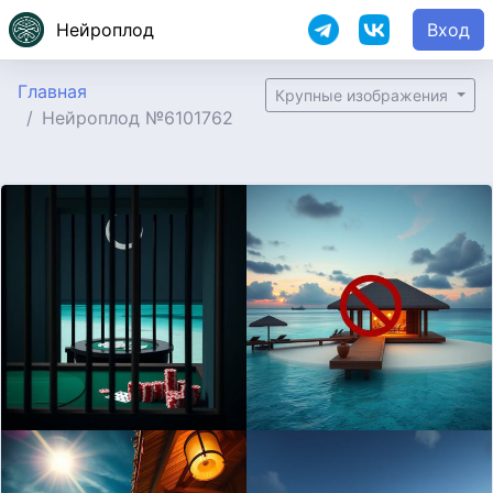
Нейроплод
Вход
Главная
Крупные изображения
Нейроплод №6101762