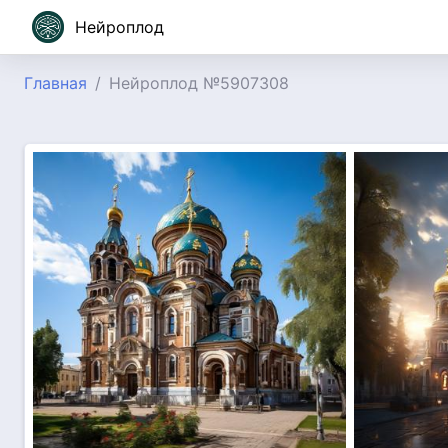
Нейроплод
Главная
Нейроплод №5907308