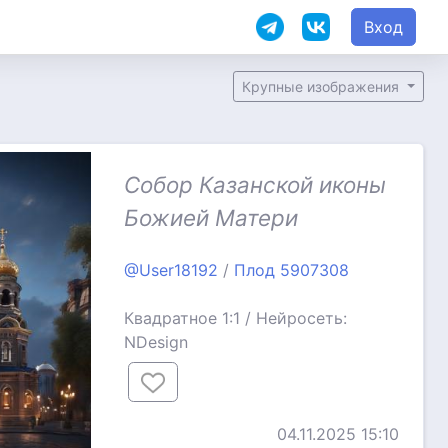
Вход
Крупные изображения
Собор Казанской иконы
Божией Матери
@User18192
/
Плод 5907308
Квадратное 1:1 / Нейросеть:
NDesign
04.11.2025 15:10