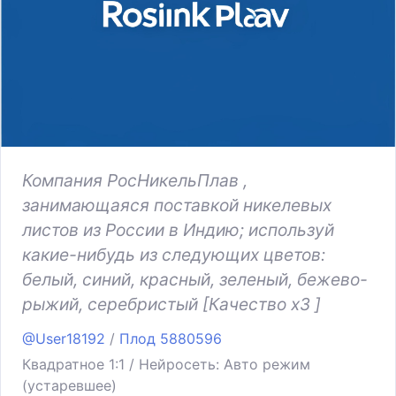
Компания РосНикельПлав ,
занимающаяся поставкой никелевых
листов из России в Индию; используй
какие-нибудь из следующих цветов:
белый, синий, красный, зеленый, бежево-
рыжий, серебристый [Качество x3 ]
@User18192
/
Плод 5880596
Квадратное 1:1 / Нейросеть: Авто режим
(устаревшее)