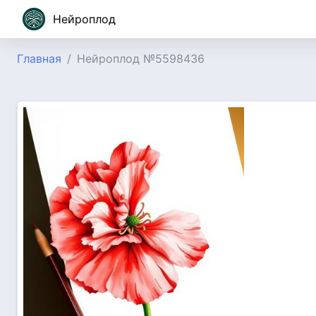
Нейроплод
Главная
Нейроплод №5598436