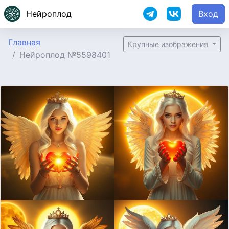
Нейроплод
Вход
Главная
Крупные изображения
Нейроплод №5598401