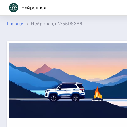
Нейроплод
Главная
Нейроплод №5598386