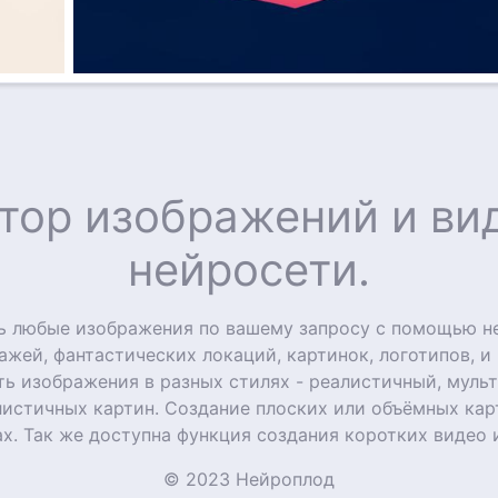
тор изображений и в
нейросети.
ть любые изображения по вашему запросу с помощью н
ажей, фантастических локаций, картинок, логотипов, и
ь изображения в разных стилях - реалистичный, мульт
листичных картин. Создание плоских или объёмных ка
х. Так же доступна функция создания коротких видео 
© 2023 Нейроплод