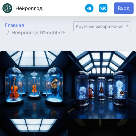
Нейроплод
Вход
Главная
Крупные изображения
Нейроплод №5594516