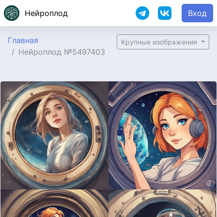
Нейроплод
Вход
Главная
Крупные изображения
Нейроплод №5497403