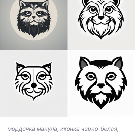
мордочка манула, иконка черно-белая,