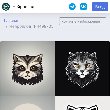
Нейроплод
Вход
Главная
Крупные изображения
Нейроплод №4498705