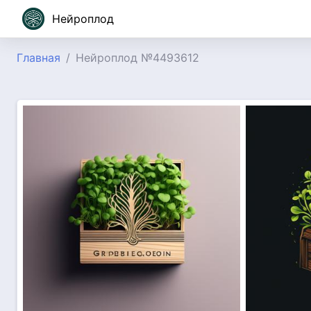
Нейроплод
Главная
Нейроплод №4493612