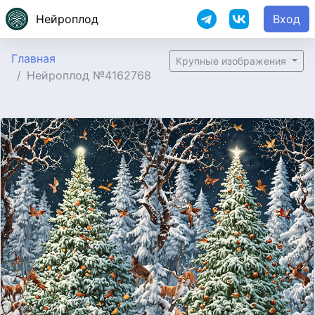
Нейроплод
Вход
Главная
Крупные изображения
Нейроплод №4162768