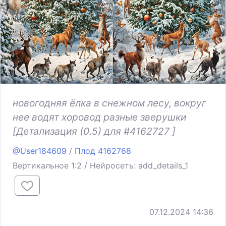
новогодняя ёлка в снежном лесу, вокруг
нее водят хоровод разные зверушки
[Детализация (0.5) для #4162727 ]
@User184609
/
Плод 4162768
Вертикальное 1:2 / Нейросеть: add_details_1
07.12.2024 14:36