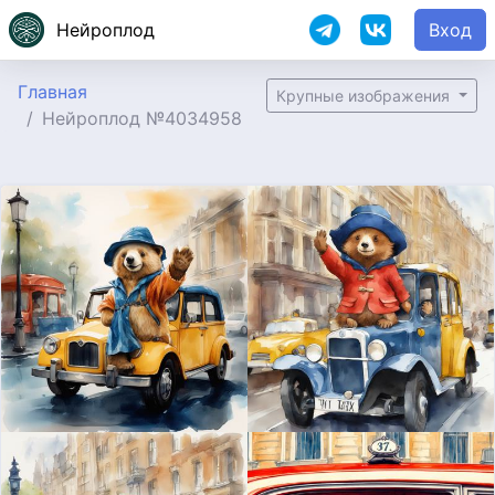
Нейроплод
Вход
Главная
Крупные изображения
Нейроплод №4034958