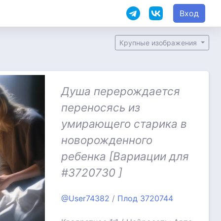
Вход
Крупные изображения
Душа перерождается
переносясь из
умирающего старика в
новорожденного
ребенка [Вариации для
#3720730 ]
@User74382
/
Плод 3720744