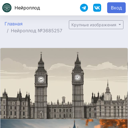
Нейроплод
Вход
Главная
Крупные изображения
Нейроплод №3685257