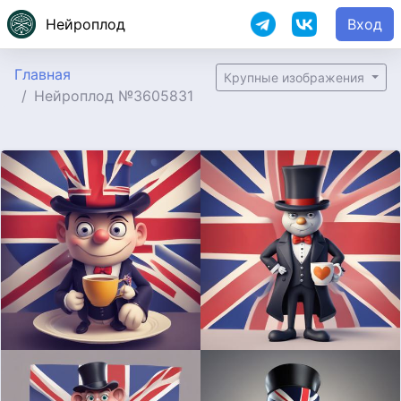
Нейроплод
Вход
Главная
Крупные изображения
Нейроплод №3605831