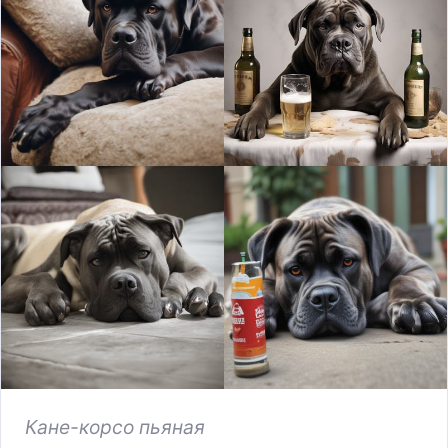
Кане-корсо пьяная