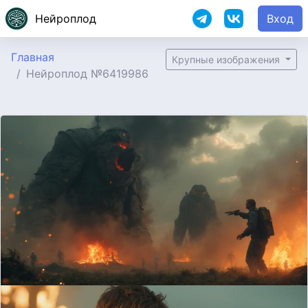
Нейроплод
Вход
Главная
Крупные изображения
Нейроплод №6419986