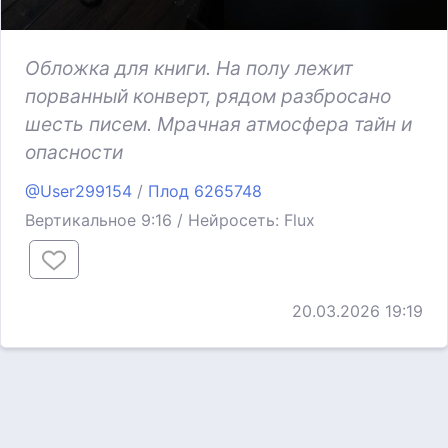
Обложка для книги. На полу лежит
порванный конверт, рядом разбросано
шесть писем. Мрачная атмосфера тайн и
опасности
@User299154
/
Плод 6265748
Вертикальное 9:16 / Нейросеть: Flux
20.03.2026 19:19