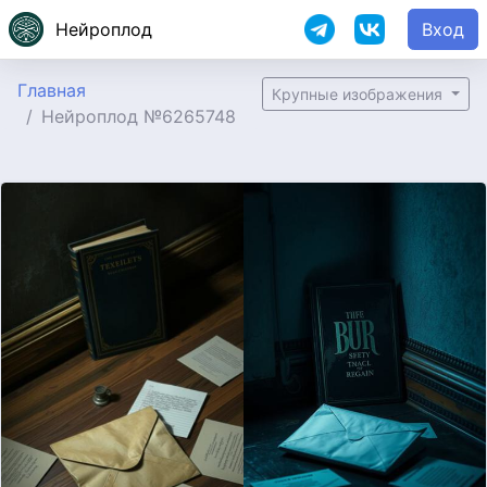
Нейроплод
Вход
Главная
Крупные изображения
Нейроплод №6265748