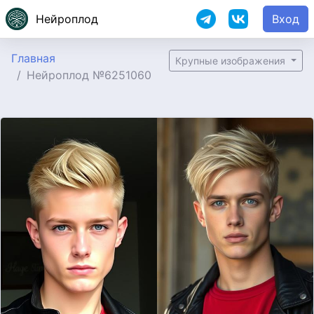
Нейроплод
Вход
Главная
Крупные изображения
Нейроплод №6251060